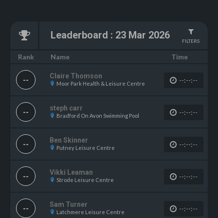
Leaderboard
:
23 Mar 2026
FILTERS
Name
Rank
Time
Claire Thomson
--
--:--:--
Moor Park Health & Leisure Centre
steph carr
--
--:--:--
Bradford On Avon Swimming Pool
Ben Skinner
--
--:--:--
Putney Leisure Centre
Vikki Leaman
--
--:--:--
Strode Leisure Centre
Sam Turner
--
--:--:--
Latchmere Leisure Centre