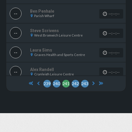
Ben Penhale
--
--:--:--
Parish Wharf
Steve Scrivens
--
--:--:--
West Bromwich Leisure Centre
Laura Sims
--
--:--:--
Graves Health and Sports Centre
Alex Randell
--
--:--:--
Cranleigh Leisure Centre
239
240
241
242
243
Danielle Appleford
--
--:--:--
Parish Wharf
Bobbie Bassam
--
--:--:--
Riverside LC Norwich
Jonathan Eastwood
--
--:--:--