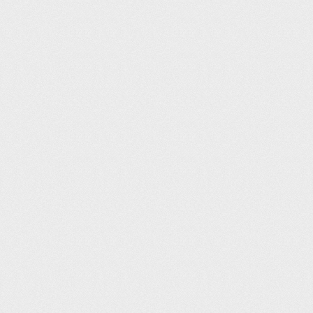
Sun Lane Leisure
Matt Williams
--
--:--:--
Thorncliffe Health and Leisure
Ed Jones
--
--:--:--
Latchmere Leisure Centre
Ian Martin
--
--:--:--
Harborne Pool
Krasimir Sakelarov
--
--:--:--
Malden Centre
Sarah Gamble
--
--:--:--
Ripley Leisure Centre
Simon Smith
--
--:--:--
Harborne Pool