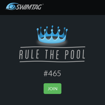
#465
JOIN