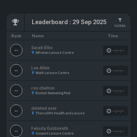
Leaderboard
:
29 Sep 2025
FILTERS
Name
Rank
Time
Sarah Ellis
--
--:--:--
Alfreton Leisure Centre
Lee Allen
--
--:--:--
Wath Leisure Centre
ron chelton
--
--:--:--
Buxton Swimming Pool
deleted user
--
--:--:--
Thorncliffe Health and Leisure
Felicity Goldsmith
--
--:--:--
Gosport Leisure Centre