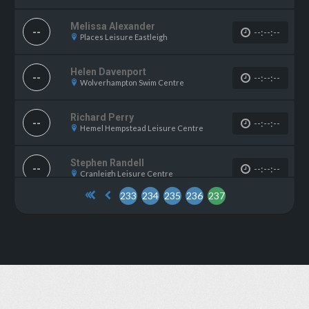
Melissa Alexander
--
--:--:--
Places Leisure Eastleigh
Helen Davenport
--
--:--:--
Wolverhampton Swim Centre
Richard Perry
--
--:--:--
Hemel Hempstead Leisure Centre
Stephen Randell
--
--:--:--
Cranleigh Leisure Centre
233
234
235
236
237
Thomas Darwin
--
--:--:--
New Mills Leisure Centre
Simon Cooper
--
--:--:--
Palatine Leisure Centre
Amy Allcock
--
--:--:--