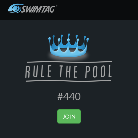
#440
JOIN