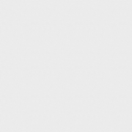
Rotherham Leisure Complex
CHRIS MARSHALL
--
--:--:--
Ferndown Leisure Centre
Colin Avison
--
--:--:--
Alfreton Leisure Centre
Victor Obbard
--
--:--:--
Tonbridge Swimming Pool
Owen Fisher
--
--:--:--
Harborne Pool
Steve Cantwell
--
--:--:--
Places Leisure Camberley
Fiona Egginton
--
--:--:--
Warminster Sports Centre