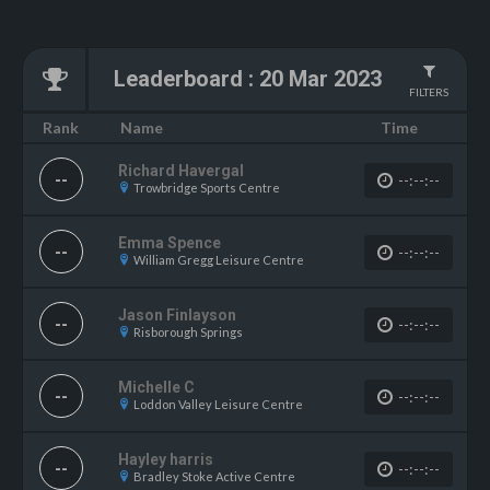
Leaderboard
:
20 Mar 2023
FILTERS
Name
Rank
Time
Richard Havergal
--
--:--:--
Trowbridge Sports Centre
Emma Spence
--
--:--:--
William Gregg Leisure Centre
Jason Finlayson
--
--:--:--
Risborough Springs
Michelle C
--
--:--:--
Loddon Valley Leisure Centre
Hayley harris
--
--:--:--
Bradley Stoke Active Centre