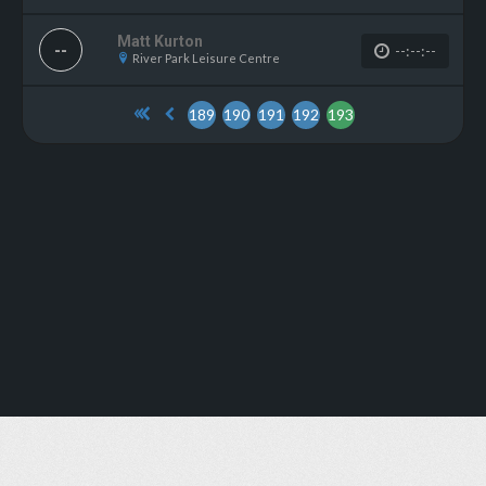
Matt Kurton
--
--:--:--
River Park Leisure Centre
189
190
191
192
193