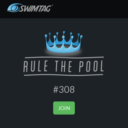
#308
JOIN